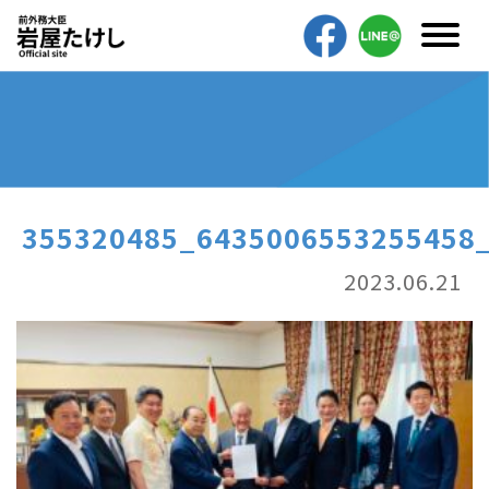
355320485_6435006553255458
2023.06.21