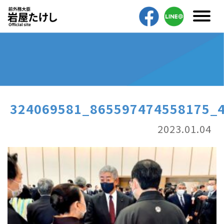
324069581_865597474558175_
2023.01.04