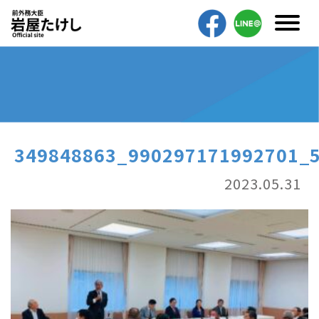
349848863_990297171992701_
2023.05.31