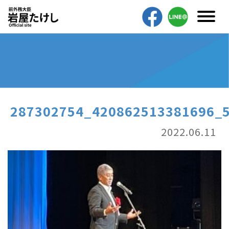
287302754_420862513381696_
2022.06.11