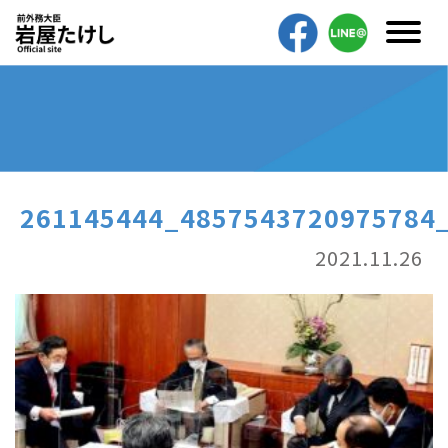
261145444_4857543720975784
2021.11.26