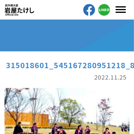
315018601_545167280951218_
2022.11.25