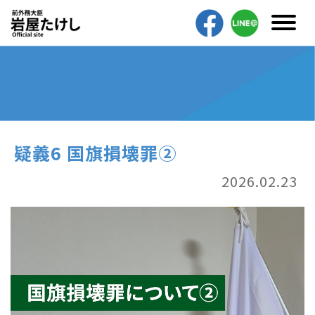
疑義6 国旗損壊罪②
2026.02.23
動
画
プ
レ
ー
ヤ
ー