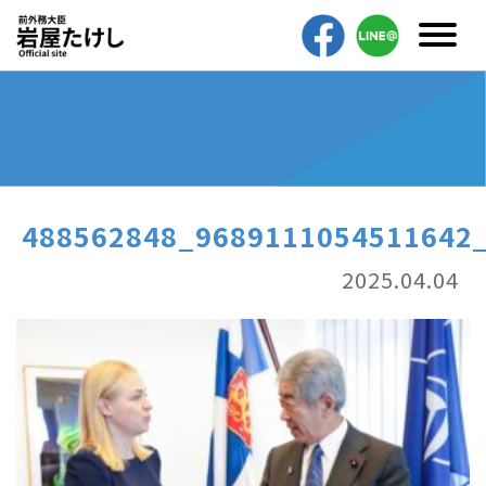
488562848_9689111054511642
2025.04.04