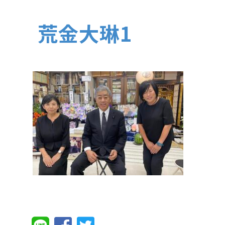
荒金大琳1