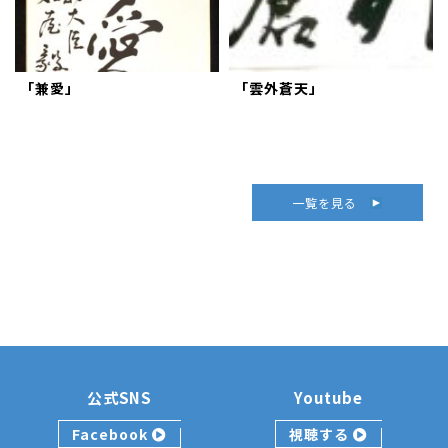
「兼愛」
「雲外蒼天」
一覧を見る
公式SNS
Youtube
Facebook
視聴する