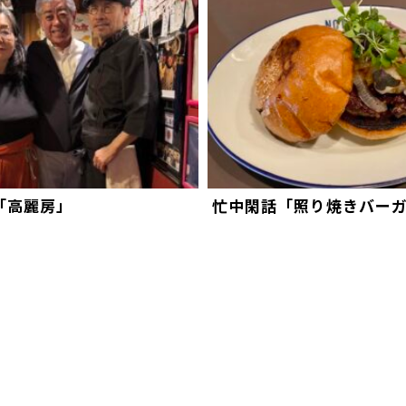
「高麗房」
忙中閑話「照り焼きバー